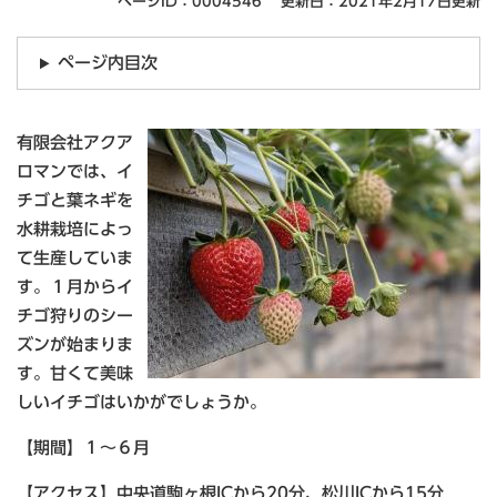
ページID：0004546
更新日：2021年2月17日更新
ページ内目次
有限会社アクア
ロマンでは、イ
チゴと葉ネギを
水耕栽培によっ
て生産していま
す。１月からイ
チゴ狩りのシー
ズンが始まりま
す。甘くて美味
しいイチゴはいかがでしょうか。
【期間】１〜６月
【アクセス】中央道駒ヶ根ICから20分、松川ICから15分