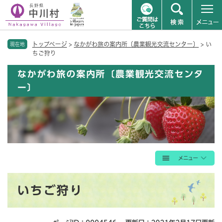
ペ
メニューを飛ばして本文へ
トップページ
>
なかがわ旅の案内所〔農業観光交流センター〕
>
い
ー
現在地
ちご狩り
ジ
の
なかがわ旅の案内所〔農業観光交流センタ
先
ー〕
頭
で
す
。
本
いちご狩り
文