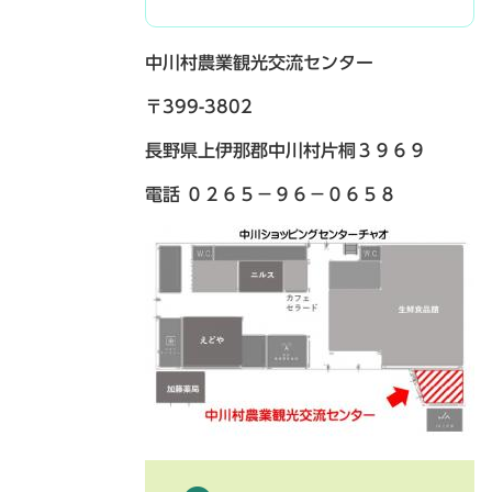
中川村農業観光交流センター
〒399-3802
長野県上伊那郡中川村片桐３９６９
電話 ０２６５－９６－０６５８