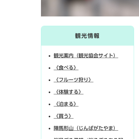
観光情報
観光案内（観光協会サイト）
《食べる》
《フルーツ狩り》
《体験する》
《泊まる》
《買う》
陣馬形山（じんばがたやま）