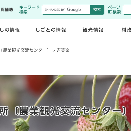
メニューを飛ばして本文へ
キーワード
ページ
閲覧補助
検索
ID検索
しの情報
しごとの情報
観光情報
村
開
開
く
く
〔農業観光交流センター〕
>
吉笑楽
所〔農業観光交流センター