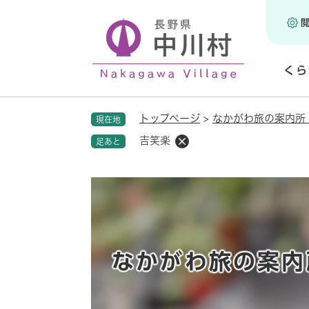
ペ
ー
ジ
の
くら
先
頭
開
で
く
トップページ
>
なかがわ旅の案内所
現在地
す
。
吉笑楽
足あと
なかがわ旅の案内