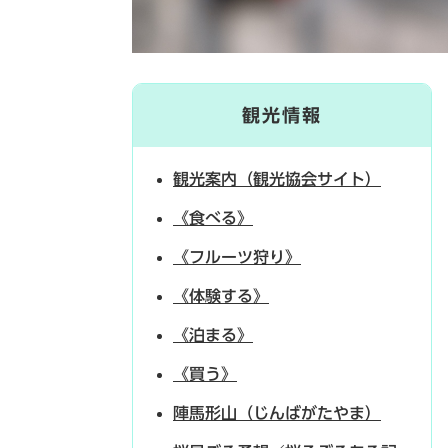
観光情報
観光案内（観光協会サイト）
《食べる》
《フルーツ狩り》
《体験する》
《泊まる》
《買う》
陣馬形山（じんばがたやま）