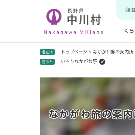
ペ
ー
ジ
の
くら
先
頭
開
で
く
トップページ
>
なかがわ旅の案内所
現在地
す
。
いろりなかがわ亭
足あと
なかがわ旅の案内