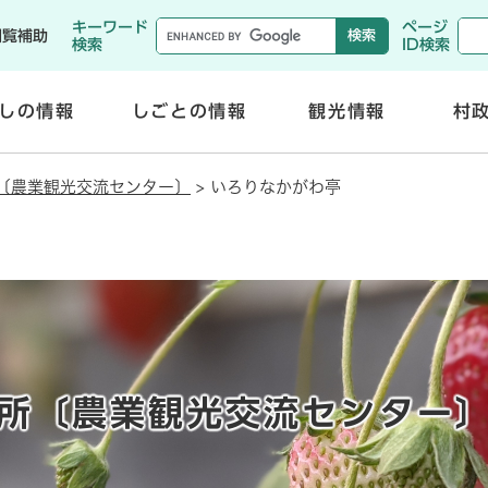
メニューを飛ばして本文へ
キーワード
ページ
閲覧補助
検索
ID検索
しの情報
しごとの情報
観光情報
村
開
開
く
く
〔農業観光交流センター〕
>
いろりなかがわ亭
所〔農業観光交流センター