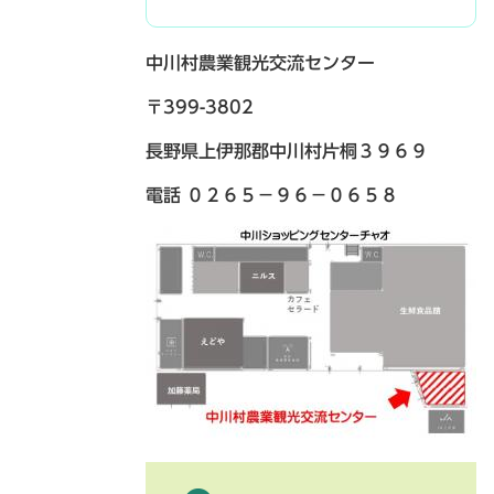
中川村農業観光交流センター
〒399-3802
長野県上伊那郡中川村片桐３９６９
電話 ０２６５－９６－０６５８