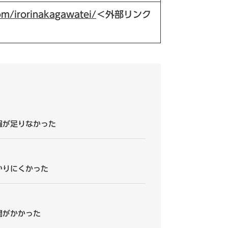
om/irorinakagawatei/
＜外部リンク
報が足りなかった
かりにくかった
間がかかった