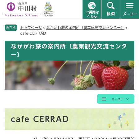
ペ
メニューを飛ばして本文へ
トップページ
>
なかがわ旅の案内所〔農業観光交流センター〕
>
ー
現在地
cafe CERRAD
ジ
の
なかがわ旅の案内所〔農業観光交流センタ
先
ー〕
頭
で
す
。
本
cafe CERRAD
文