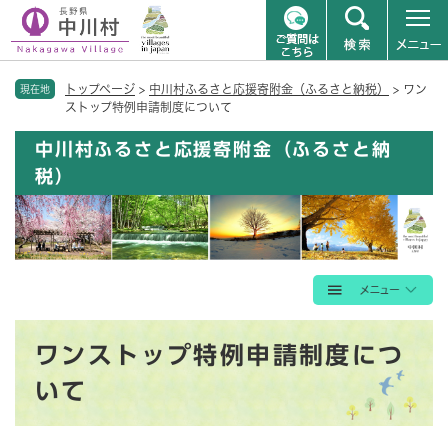
ペ
メニューを飛ばして本文へ
トップページ
>
中川村ふるさと応援寄附金（ふるさと納税）
>
​ワン
ー
現在地
ストップ特例申請制度について
ジ
の
中川村ふるさと応援寄附金（ふるさと納
先
税）
頭
で
す
。
本
​ワンストップ特例申請制度につ
文
いて