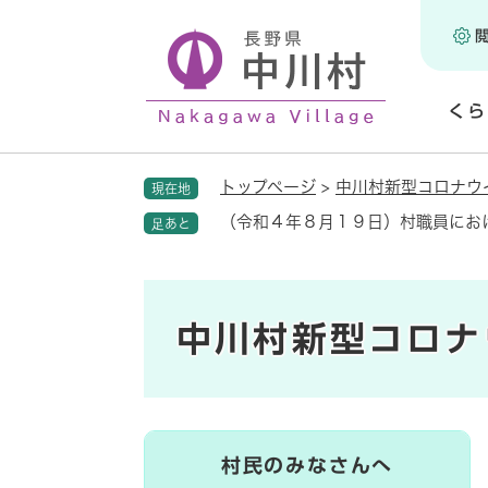
ペ
ー
ジ
の
くら
先
頭
開
で
く
トップページ
>
中川村新型コロナウ
現在地
す
。
（令和４年８月１９日）村職員にお
足あと
中川村新型コロナ
村民のみなさんへ