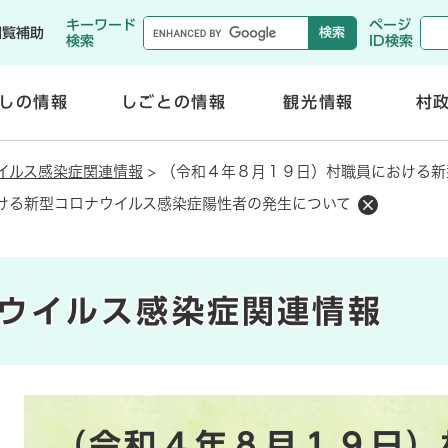
メニューを飛ばして本文へ
キーワード
ページ
閲覧補助
検索
ID検索
しの情報
しごとの情報
観光情報
村
開
開
く
く
イルス感染症関連情報
>
（令和４年８月１９日）村職員における新
ける新型コロナウイルス感染症陽性者の発生について
ウイルス感染症関連情報
本
（令和４年８月１９日）
文