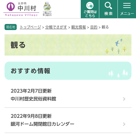
ペ
メニューを飛ばして本文へ
トップページ
>
分類でさがす
>
観光情報
>
目的
>
観る
ー
現在地
ジ
本
の
観る
文
先
頭
で
す
おすすめ情報
。
2023年2月7日更新
中川村歴史民俗資料館
2022年9月8日更新
銀河ドーム開閉館日カレンダー