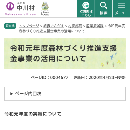
ペ
メニューを飛ばして本文へ
トップページ
>
組織でさがす
>
村長部局
>
産業振興課
>
令和元年度
ー
現在地
森林づくり推進支援金事業の活用について
ジ
の
本
先
令和元年度森林づくり推進支援
文
頭
で
金事業の活用について
す
。
ページID：0004677
更新日：2020年4月23日更新
ページ内目次
令和元年度の実績について