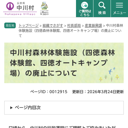
ペ
メニューを飛ばして本文へ
トップページ
>
組織でさがす
>
村長部局
>
産業振興課
>
中川村森林
ー
現在地
体験施設（四徳森林体験館、四徳オートキャンプ場）の廃止につい
ジ
て
の
先
本
頭
中川村森林体験施設（四徳森林
文
で
体験館、四徳オートキャンプ
す
。
場）の廃止について
ページID：0012915
更新日：2026年3月24日更新
ページ内目次