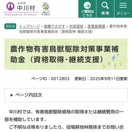
ペ
メニューを飛ばして本文へ
トップページ
>
組織でさがす
>
村長部局
>
産業振興課
>
農作物有害
ー
現在地
鳥獣駆除対策事業補助金（資格取得･継続支援）
ジ
の
本
先
農作物有害鳥獣駆除対策事業補
文
頭
で
助金（資格取得･継続支援）
す
。
ページID：0012803
更新日：2025年9月11日更新
ページ内目次
中川村では、有害鳥獣駆除資格の取得または継続費用の一
部を補助しています。
ご不明な点等ありましたら、役場耕地林務係までお問い合