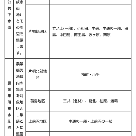
公
成市
共
街
下
地）
水
とそ
道
の周
竹ノ上(一部)、小和田、中央、中通の一部、田
片桐処理区
辺を
島、中田島、南田島、牧ヶ原、南原
整備
しま
す。
農業
振興
片桐北部地
横前・小平
地域
区
農
内の
業
集落
集
を対
葛島地区
三共（北林）、葛北、柏原、渡場
落
象地
排
区と
水
し集
施
落ご
上前沢地区
中通の一部・上前沢の一部
設
とに
整備