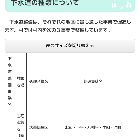
下水道の種類について
下水道整備は、それぞれの地区に最も適した事業で促進し
ます。村では村内を次の３事業で整備しています。
表のサイズを切り替える
下
水
道
整
対象
処理区域名
処理集落名
備
地域
事
業
名
住宅
密集
大草処理区
北組・下平・八幡平・中組・沖町
地
（既