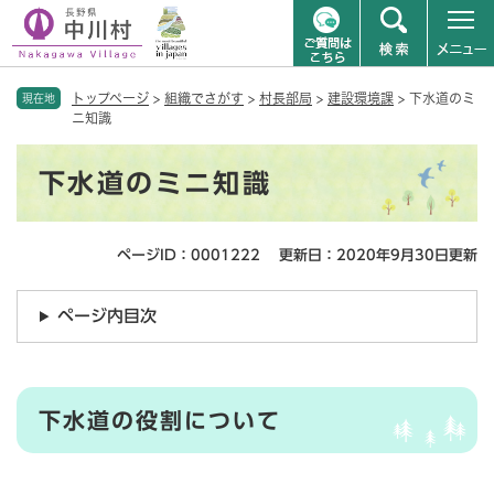
ペ
メニューを飛ばして本文へ
トップページ
>
組織でさがす
>
村長部局
>
建設環境課
>
下水道のミ
ー
現在地
ニ知識
ジ
の
本
先
下水道のミニ知識
文
頭
で
す
ページID：0001222
更新日：2020年9月30日更新
。
ページ内目次
下水道の役割について