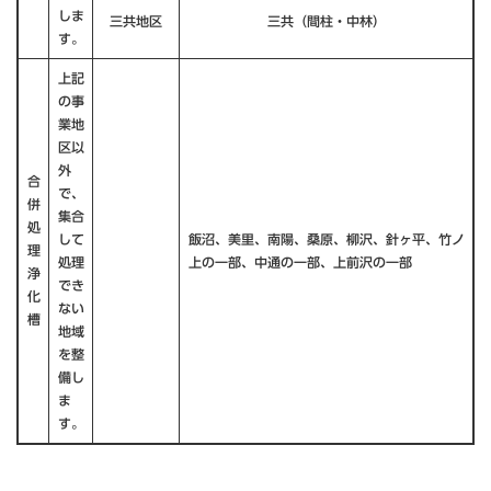
しま
三共地区
三共（間柱・中林）
す。
上記
の事
業地
区以
外
合
で、
併
集合
処
して
飯沼、美里、南陽、桑原、柳沢、針ヶ平、竹ノ
理
処理
上の一部、中通の一部、上前沢の一部
浄
でき
化
ない
槽
地域
を整
備し
ま
す。