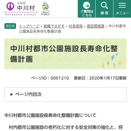
ペ
メニューを飛ばして本文へ
トップページ
>
組織でさがす
>
村長部局
>
建設環境課
>
中川村都市
ー
現在地
公園施設長寿命化整備計画
ジ
の
本
先
中川村都市公園施設長寿命化整
文
頭
で
備計画
す
。
ページID：0001210
更新日：2020年1月17日更新
ページ内目次
中川村都市公園施設長寿命化整備計画について
村内都市公園施設の老朽化に対する安全対策の強化と、将