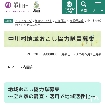
ペ
メニューを飛ばして本文へ
トップページ
>
組織でさがす
>
村長部局
>
建設環境課
>
中川村地域
ー
現在地
おこし協力隊員募集
ジ
の
本
先
中川村地域おこし協力隊員募集
文
頭
で
す
ページID：9999000
更新日：2025年5月1日更新
。
ページ内目次
地域おこし協力隊募集
～空き家の調査・活用で地域活性化～