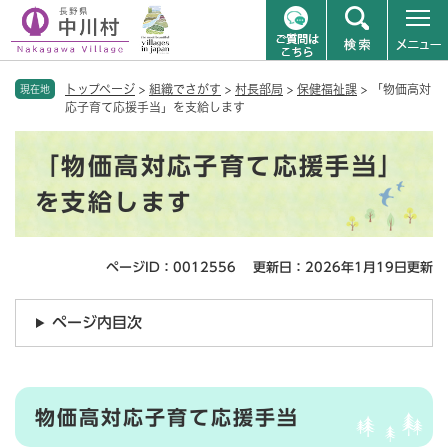
ペ
メニューを飛ばして本文へ
トップページ
>
組織でさがす
>
村長部局
>
保健福祉課
>
「物価高対
ー
現在地
応子育て応援手当」を支給します
ジ
の
本
先
「物価高対応子育て応援手当」
文
頭
で
を支給します
す
。
ページID：0012556
更新日：2026年1月19日更新
ページ内目次
物価高対応子育て応援手当