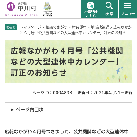
ペ
メニューを飛ばして本文へ
トップページ
>
組織でさがす
>
村長部局
>
地域政策課
>
広報なかが
ー
現在地
わ４月号「公共機関などの大型連休中カレンダー」訂正のお知らせ
ジ
の
本
先
広報なかがわ４月号「公共機関
文
頭
で
などの大型連休中カレンダー」
す
訂正のお知らせ
。
ページID：0004833
更新日：2021年4月21日更新
ページ内目次
広報なかがわ４月号つきまして、公共機関などの大型連休中