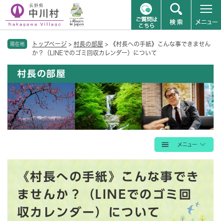
ペ
メニューを飛ばして本文へ
トップページ
>
村長の部屋
>
《村長への手紙》こんな事できません
ー
現在地
か？（LINEでのゴミ回収カレンダー）について
ジ
の
村長の部屋
先
頭
で
す
。
本
《村長への手紙》こんな事でき
文
ませんか？（LINEでのゴミ回
収カレンダー）について