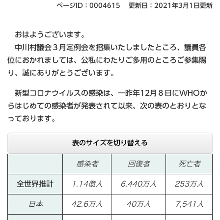
ページID：0004615
更新日：2021年3月1日更新
おはようございます。
中川村議会３月定例会を招集いたしましたところ、議員各
位におかれましては、公私にわたりご多用のところご参集賜
り、誠にありがとうございます。
新型コロナウイルスの感染は、一昨年12月８日にWHOか
らはじめての感染者が発表されて以来、次の表のとおりとな
っております。
表のサイズを切り替える
感染者
回復者
死亡者
全世界推計
1.14億人
6,440万人
253万人
日本
42.6万人
40万人
7,541人