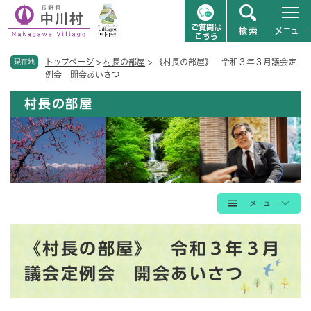
ペ
メニューを飛ばして本文へ
トップページ
>
村長の部屋
>
《村長の部屋》 令和３年３月議会定
ー
現在地
例会 開会あいさつ
ジ
の
村長の部屋
先
頭
で
す
。
本
《村長の部屋》 令和３年３月
文
議会定例会 開会あいさつ