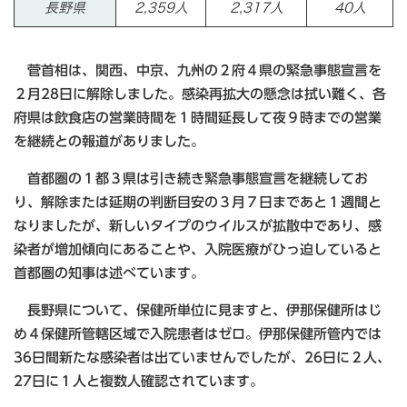
長野県
2,359人
2,317人
40人
菅首相は、関西、中京、九州の２府４県の緊急事態宣言を
２月28日に解除しました。感染再拡大の懸念は拭い難く、各
府県は飲食店の営業時間を１時間延長して夜９時までの営業
を継続との報道がありました。
首都圏の１都３県は引き続き緊急事態宣言を継続してお
り、解除または延期の判断目安の３月７日まであと１週間と
なりましたが、新しいタイプのウイルスが拡散中であり、感
染者が増加傾向にあることや、入院医療がひっ迫していると
首都圏の知事は述べています。
長野県について、保健所単位に見ますと、伊那保健所はじ
め４保健所管轄区域で入院患者はゼロ。伊那保健所管内では
36日間新たな感染者は出ていませんでしたが、26日に２人、
27日に１人と複数人確認されています。