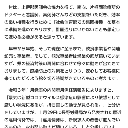
村は、上伊那医師会の協力を得て、南向、片桐両診療所の
ドクターと看護師、薬剤師さんなどの支援をいただき、効率
の良い接種を行うために「社会体育館での集団接種」を基本
に準備を進めております。計画通りにいかないことも想定し
て進める必要があると思っています。
年末から年始、そして現在に至るまで、飲食事業者や関連
卸売り事業者、そして、観光事業者は営業の底が続いていま
すが、県の経済対策の再開に合わせて徐々に動きが出てきて
おりまして、感染防止の対策をとりつつ、安心してお客様に
来ていただくよう舵を切る時期がきているものと考えます。
令和３年１月発表の内閣府月例経済報告によりますと、
「景気は新型コロナウイルス感染症の影響により依然として
厳しい状況にあるが、持ち直しの動きが見られる。」と分析
をしていますが、１月29日に長野労働局から発表された最近
の雇用情勢では、「雇用情勢は、新規求人の改善が進んでい
るものの、なお弱い動きが続いている。」と分析していま