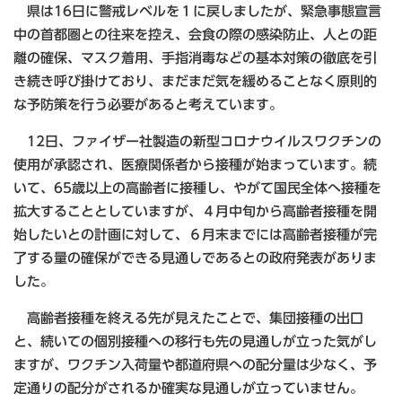
県は16日に警戒レベルを１に戻しましたが、緊急事態宣言
中の首都圏との往来を控え、会食の際の感染防止、人との距
離の確保、マスク着用、手指消毒などの基本対策の徹底を引
き続き呼び掛けており、まだまだ気を緩めることなく原則的
な予防策を行う必要があると考えています。
12日、ファイザー社製造の新型コロナウイルスワクチンの
使用が承認され、医療関係者から接種が始まっています。続
いて、65歳以上の高齢者に接種し、やがて国民全体へ接種を
拡大することとしていますが、４月中旬から高齢者接種を開
始したいとの計画に対して、６月末までには高齢者接種が完
了する量の確保ができる見通しであるとの政府発表がありま
した。
高齢者接種を終える先が見えたことで、集団接種の出口
と、続いての個別接種への移行も先の見通しが立った気がし
ますが、ワクチン入荷量や都道府県への配分量は少なく、予
定通りの配分がされるか確実な見通しが立っていません。