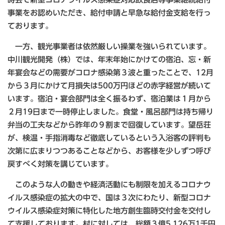
事業をお認めいただき、給付申請と早急な給付金支給を行っ
ております。
一方、観光事業者は依然厳しい操業を強いられています。
中川観光開発（株）では、年末年始にかけての宿泊、忘・新
年宴会などの需要がコロナ感染第３波と重ったことで、12月
から３月にかけて月損失は500万円ほどの赤字経営が続いて
います。宿泊・宴会部門は全く振るわず、宿泊業は１月から
２月19日まで一時停止しました。食堂・風呂部門は持ち帰り
弁当の工夫などから昨年の９割まで回復しています。望岳荘
が、検温・手指消毒など徹底しているという入浴客の評判も
次第に広まりつつあることなどから、お客様を少しずつ呼び
戻すべく対策を講じています。
このような人の動きや経済活動にも制限を加えるコロナウ
イルス感染症の拡大の中で、国は３次にわたり、新型コロナ
ウイルス感染症対策に特化した地方創生臨時交付金を交付し
て支援しております。村に対しては、総額３億5,126万1千円