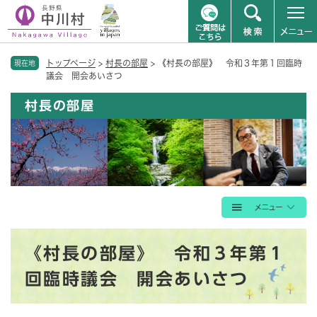
ペ
メニューを飛ばして本文へ
トップページ
>
村長の部屋
>
《村長の部屋》 令和３年第１回臨時
ー
現在地
議会 開会あいさつ
ジ
の
村長の部屋
先
頭
で
す
。
本
《村長の部屋》 令和３年第１
文
回臨時議会 開会あいさつ