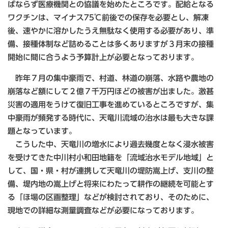
ばならず医療機関との協議を始めたところです。配給となる
ワクチンは、マイナス75℃前後での保存を必要とし、解凍
後、速やかに溶かしたうえ無駄なく使用する必要があり、準
備、接種体制など詰めることは多くありますが３月末の接種
開始に間に合うよう予算計上が必要となっております。
昨年７月の集中豪雨で、村道、林道の崩落、水路や農地の
崩落など額にして２億７千万円ほどの被害が出ました。激甚
災害の適用をうけて復旧工事を進めているところですが、集
中豪雨が頻発する時代に、天竜川流域の治水は最も大きな課
題となっています。
こうした中、天竜川の増水により過去幾度となく浸水被害
を受けてきた中川村小和田地籍を「流域治水モデル地域」と
して、国・県・村が連携して天竜川の堤防嵩上げ、支川の整
備、堤内地の嵩上げと将来にわたって耕作の継続を可能とす
る「ほ場の区画整理」などが検討されており、そのために、
現地での詳細な測量調査などが必要になっております。