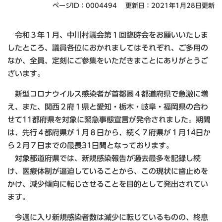
ページID：0004494
更新日：2021年1月28日更新
令和３年１月、中川村議会第１回臨時会をお願いいたしま
したところ、議員各位におかれましてはそれぞれ、ご多用の
なか、全員、定刻にご参集をいただきまことにありがとうご
ざいます。
新型コロナウイルス感染者が首都圏４都道府県で急激に増
え、また、関西２府１県と愛知・栃木・岐阜・福岡県の合わ
せて11都府県を対象に緊急事態宣言が発令されました。期間
は、先行４都府県が１月８日から、続く７府県が１月14日か
ら２月７日までの最長31日間となっております。
対象都道府県では、新規感染報告が過去最多を記録し続
け、医療体制が逼迫していることから、この現状に歯止めを
かけ、減少傾向に転じさせることを目的として発出されてい
ます。
今週に入り新規感染者数は減少に転じているものの、終息