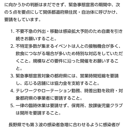
に向かうかの判断はまだできず、緊急事態宣言の期間中、次
の５点を要点にして関係都道府県住民・自治体に呼びかけ、
要請をしています。
不要不急の外出・移動は感染拡大予防のため自粛を引き
続きお願いすること。
不特定多数が集まるイベントは人との接触機会が多く、
飲食につながる場合が多いため特別な対応をしていただ
くこと。規模などの要件に沿った開催をお願いするこ
と。
緊急事態宣言対象の都府県には、営業時間短縮を要請
し、応じる店舗には協力金を支給すること。
テレワークやローテーション勤務、時差出勤を政府・対
象都府県の事業者に要請すること。
一律の臨時休業は要請せず、保育所、放課後児童クラブ
は開所を要請すること。
長野県でも第３波の感染者急増に合わせるように感染者が