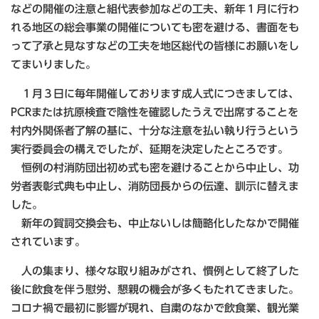
などの開催の注意と組代表参加などの工夫、新年１月に行わ
れる地区の総会事業の開催についても密を避ける、書面をも
って了承と見なすなどの工夫を地区総代の皆様にお願いをし
てまいりました。
１月３日に毎年開催しております成人式につきましては、
PCRまたは抗原検査で陰性を確認したうえで出席することを
村内外関係者了解の基に、十分な注意を払い執り行うという
実行委員会の構えでしたが、延期を決定したところです。
恒例の村消防団出初め式も密を避けることから中止し、功
労者表彰式典も中止し、消防団長からの伝達、訓示に替えま
した。
新年の賀詞交換会も、中止ないしは簡略化したなかで開催
されています。
人の集まり、様々な取り組みがされ、慣例として終了した
後に飲食を伴う慰労、懇親の機会が多くもたれてきました。
コロナ禍で最初に影響が現れ、自粛のなかで飲食業、観光業