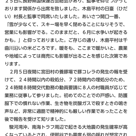
２５日に長野県国保連合会総会があり、監事を仰せつかって
おります関係から出席を致しました。木島平村の日臺（ひだ
い）村長と監事で同席いたしました。あいさつ開口一番、
「雪が少なくて、スキー場を早く閉めることになりそうで、
営業にも影響がでる。このままだと、６月に水争いが起きる
かも。」と仰っておりました。ご存じの通り、木島平村は千
曲川沿いの米どころです。暖冬も、ここまで暖かいと、農業
や地域によっては商売にも影響が出ることを感じた次第であ
ります。
２月５日夜間に宮田村の養豚場で豚コレラの発生の報を受
けて、２４時間以内の殺処分、７２時間内の埋処分のため、
２４時間８時間交代勤務の動員要請に８人の村職員が応じて
業務に従事して参りました。初めてのことでの戸惑い、防護
服下での慣れない作業、生き物を炭酸ガスで殺すときの鳴き
声など、非常に過酷で精神的にも厳しい作業であったことを
後で報告を受けて知りました。
駿河湾沖、南海トラフ周辺で起きる大地震の発生確率が高
くなっているとされ、伊那谷でも震度６弱の揺れが想定され