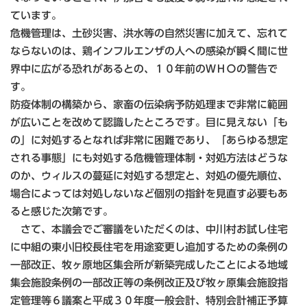
ています。
危機管理は、土砂災害、洪水等の自然災害に加えて、忘れて
ならないのは、鶏インフルエンザの人への感染が瞬く間に世
界中に広がる恐れがあるとの、１０年前のＷＨＯの警告で
す。
防疫体制の構築から、家畜の伝染病予防処理まで非常に範囲
が広いことを改めて認識したところです。目に見えない「も
の」に対処するとなれば非常に困難であり、「あらゆる想定
される事態」にも対処する危機管理体制・対処方法はどうな
のか、ウィルスの蔓延に対処する想定と、対処の優先順位、
場合によっては対処しないなど個別の指針を見直す必要もあ
ると感じた次第です。
さて、本議会でご審議をいただくのは、中川村お試し住宅
に中組の東小旧校長住宅を用途変更し追加するための条例の
一部改正、牧ヶ原地区集会所が新築完成したことによる地域
集会施設条例の一部改正等の条例改正及び牧ヶ原集会施設指
定管理等６議案と平成３０年度一般会計、特別会計補正予算