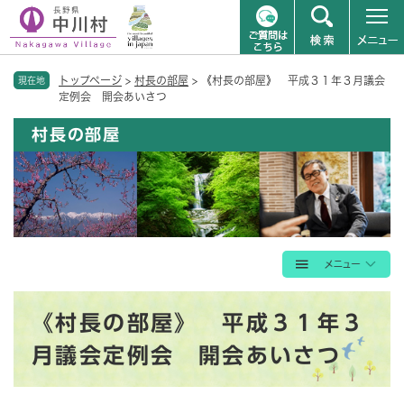
ペ
メニューを飛ばして本文へ
トップページ
>
村長の部屋
>
《村長の部屋》 平成３１年３月議会
ー
現在地
定例会 開会あいさつ
ジ
の
村長の部屋
先
頭
で
す
。
本
《村長の部屋》 平成３１年３
文
月議会定例会 開会あいさつ