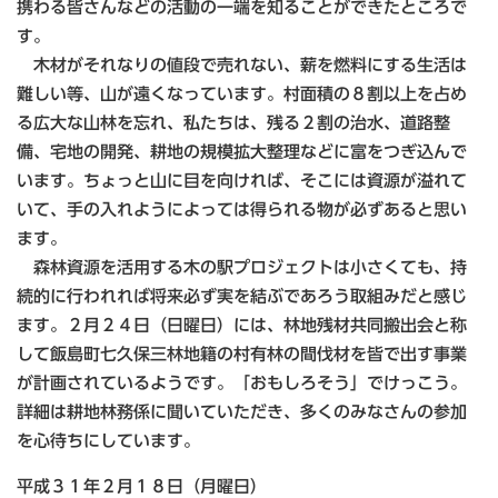
携わる皆さんなどの活動の一端を知ることができたところで
す。
木材がそれなりの値段で売れない、薪を燃料にする生活は
難しい等、山が遠くなっています。村面積の８割以上を占め
る広大な山林を忘れ、私たちは、残る２割の治水、道路整
備、宅地の開発、耕地の規模拡大整理などに富をつぎ込んで
います。ちょっと山に目を向ければ、そこには資源が溢れて
いて、手の入れようによっては得られる物が必ずあると思い
ます。
森林資源を活用する木の駅プロジェクトは小さくても、持
続的に行われれば将来必ず実を結ぶであろう取組みだと感じ
ます。２月２４日（日曜日）には、林地残材共同搬出会と称
して飯島町七久保三林地籍の村有林の間伐材を皆で出す事業
が計画されているようです。「おもしろそう」でけっこう。
詳細は耕地林務係に聞いていただき、多くのみなさんの参加
を心待ちにしています。
平成３１年２月１８日（月曜日）