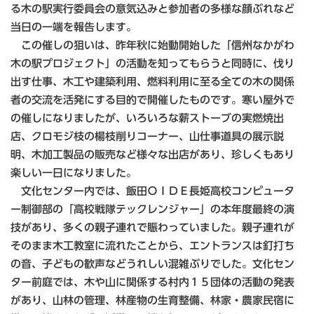
る木の駅実行委員会の意気込みと参加者の多様な顔ぶれなど
当日の一端を報告します。
この催しの狙いは、昨年秋に始動開始した「信州なかがわ
木の駅プロジェクト」の活動を知ってもらうと同時に、伐り
出す仕事、木工や建築利用、燃料利用に至る全ての木の関係
者の交流を活発にする目的で開催したものです。寒い屋外で
の催しになりましたが、いろいろな薪ストーブの実燃焼出
店、クロモジ枝の楊枝削りコーナー、山仕事道具の展示説
明、木加工製品の販売など様々な出店があり、珍しくもあり
楽しい一日になりました。
文化センター内では、飯田ＯＩＤＥ長姫高校コンピュータ
ー制御部の「高校戦隊テックレンジャー」の本年度最終の演
技があり、多くの親子連れで賑わっていました。親子連れが
そのまま木工教室に流れたことから、エントランスは釘打ち
の音、子どもの歓声などうれしい混雑ぶりでした。文化セン
ター前庭では、木や山に関係する村内１５団体の活動の発表
があり、山林の管理、林産物の生育整備、林家・農家民宿に