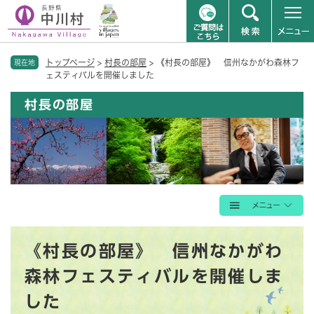
ペ
メニューを飛ばして本文へ
トップページ
>
村長の部屋
>
《村長の部屋》 信州なかがわ森林フ
ー
現在地
ェスティバルを開催しました
ジ
の
村長の部屋
先
頭
で
す
。
本
《村長の部屋》 信州なかがわ
文
森林フェスティバルを開催しま
した