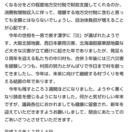
くなる分をどの程度地方交付税で財政支援してくれるのか。
消費税増税収入に伴って、増額する地方交付税に含むと言っ
ても全額とはならないでしょうし、自治体負担が増えること
が心配です。
今年の世相を一言で表す漢字に「災」が選ばれたようで
す。大阪北部地震、西日本豪雨災害、北海道胆振東部地震な
ど大きな災害が立て続けに起きた年でありましたが、発足６
０周年を迎える私たちの中川村も、合併３年後には三六災害
を経験しつつも、村民の努力とがんばりで今日まで村を創っ
てきましたし、今年は、未来に向けて継続する村づくりを考
える結節の年であります。
今年も残すところ３週間ほどになりました。ようやく寒く
なり師走を感じるようになりました。何かと気ぜわしい年末
ですが、議員各位におかれましても健康に留意され、新年を
迎えていただきますようお願いしまして、閉会にあたっての
ごあいさつとさせていただきます。
平成３０年１２月１４日