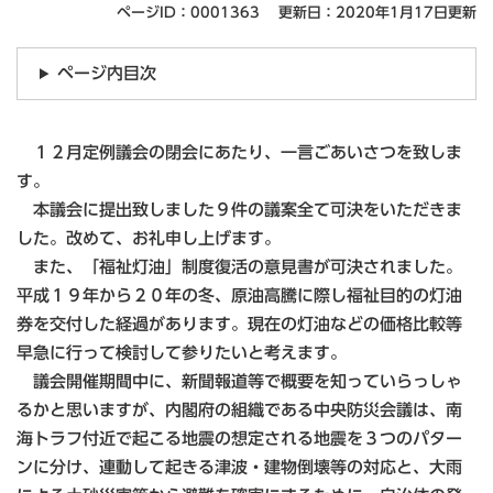
ページID：0001363
更新日：2020年1月17日更新
ページ内目次
１２月定例議会の閉会にあたり、一言ごあいさつを致しま
す。
本議会に提出致しました９件の議案全て可決をいただきま
した。改めて、お礼申し上げます。
また、「福祉灯油」制度復活の意見書が可決されました。
平成１９年から２０年の冬、原油高騰に際し福祉目的の灯油
券を交付した経過があります。現在の灯油などの価格比較等
早急に行って検討して参りたいと考えます。
議会開催期間中に、新聞報道等で概要を知っていらっしゃ
るかと思いますが、内閣府の組織である中央防災会議は、南
海トラフ付近で起こる地震の想定される地震を３つのパター
ンに分け、連動して起きる津波・建物倒壊等の対応と、大雨