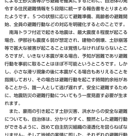
による土砂災害等から避難を確実にするために、自治体の発
令する住民避難情報を５段階に統一する報告書をとりまとめ
たようです。５つの状態に応じて避難準備、高齢者の避難開
始、全員の避難行動などの対応を明確化するとのことです。
南海トラフ付近で起きる地震は、最大震度８程度が起こる
場合、伊那谷も震度６弱が想定され、建物の倒壊、土砂崩落
等で甚大な被害が起こることは覚悟しなければならないとこ
ろですが、いきなり本震が来る場合、予知が困難であり避難
行動を事前に取ることはほぼ不可能というところです。しか
し、小さな滑り現象の後に本震がくる場合もありえることを
指摘しており、その場合は避難行動を起こす時間的余裕があ
ることから、誰一人として逃げ遅れず、安全に避難するため
に、地震防災の避難行動についてもう一度見直す必要が生ま
れます。
また、豪雨の引き起こす土砂災害、洪水からの安全な避難
についても、自治体は、分かりやすく、整然とした避難行動
ができるように、改めて自主防災組織の浸透化を図らねばな
りません。そして地域の実情に即した、それぞれの避難行動