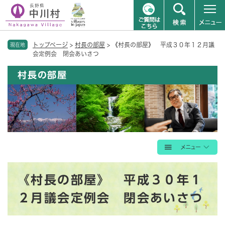
ペ
メニューを飛ばして本文へ
トップページ
>
村長の部屋
>
《村長の部屋》 平成３０年１２月議
ー
現在地
会定例会 閉会あいさつ
ジ
の
村長の部屋
先
頭
で
す
。
本
《村長の部屋》 平成３０年１
文
２月議会定例会 閉会あいさつ