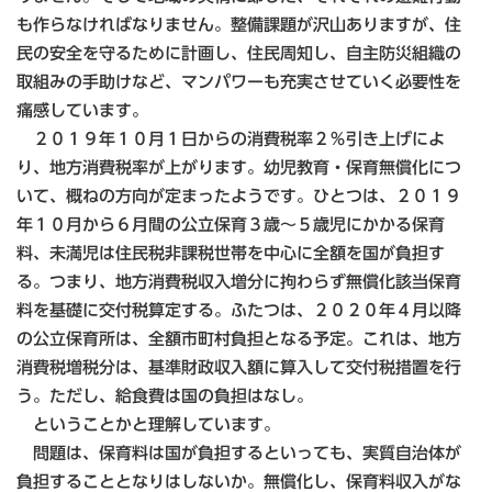
も作らなければなりません。整備課題が沢山ありますが、住
民の安全を守るために計画し、住民周知し、自主防災組織の
取組みの手助けなど、マンパワーも充実させていく必要性を
痛感しています。
２０１９年１０月１日からの消費税率２％引き上げによ
り、地方消費税率が上がります。幼児教育・保育無償化につ
いて、概ねの方向が定まったようです。ひとつは、２０１９
年１０月から６月間の公立保育３歳～５歳児にかかる保育
料、未満児は住民税非課税世帯を中心に全額を国が負担す
る。つまり、地方消費税収入増分に拘わらず無償化該当保育
料を基礎に交付税算定する。ふたつは、２０２０年４月以降
の公立保育所は、全額市町村負担となる予定。これは、地方
消費税増税分は、基準財政収入額に算入して交付税措置を行
う。ただし、給食費は国の負担はなし。
ということかと理解しています。
問題は、保育料は国が負担するといっても、実質自治体が
負担することとなりはしないか。無償化し、保育料収入がな