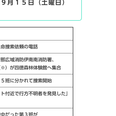
～９月１５日（土曜日）
人命捜索依頼の電話
伊那広域消防伊南南消防署、
（※）が四徳森林体験館へ集合
に５班に分かれて捜索開始
ット付近で行方不明者を発見した」
索中だった第３班が