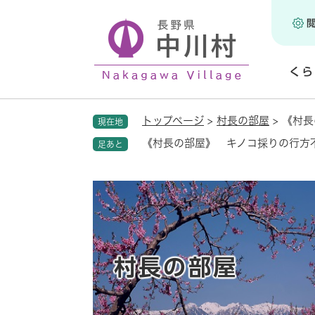
ペ
ー
ジ
の
くら
先
頭
開
で
く
トップページ
>
村長の部屋
>
《村長
現在地
す
。
《村長の部屋》 キノコ採りの行方
足あと
村長の部屋