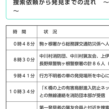
捜索依頼から発見までの流れ 
～
時 間
状 況
０時４８分
駒ヶ根署から総務課交通防災係へ
中川村消防団、中川村猟友会、上
８時３０分
長野県警駒ヶ根警察署の計８６人
９時４１分
行方不明者の車の発見場所を中心
「Ｋ橋の上の有害鳥獣進入防止ネ
１０時３４分
との無線連絡を消防団本部が受信
第一発見者の猟友会員と付近を捜