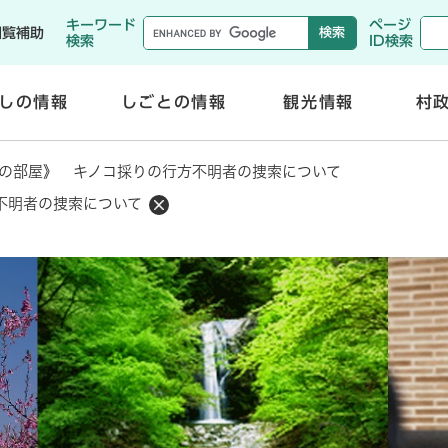
メニューを飛ばして本文へ
キーワード
ページ
閲覧補助
検索
ID検索
しの情報
しごとの情報
観光情報
村
開
開
く
く
の部屋》 キノコ採りの行方不明者の捜索について
不明者の捜索について