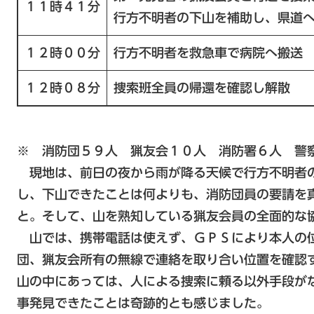
１１時４１分
行方不明者の下山を補助し、県道
１２時００分
行方不明者を救急車で病院へ搬送
１２時０８分
捜索班全員の帰還を確認し解散
※ 消防団５９人 猟友会１０人 消防署６人 警
現地は、前日の夜から雨が降る天候で行方不明者
し、下山できたことは何よりも、消防団員の要請を
と。そして、山を熟知している猟友会員の全面的な
山では、携帯電話は使えず、ＧＰＳにより本人の
団、猟友会所有の無線で連絡を取り合い位置を確認
山の中にあっては、人による捜索に頼る以外手段が
事発見できたことは奇跡的とも感じました。