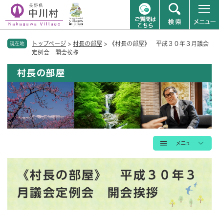
ペ
メニューを飛ばして本文へ
トップページ
>
村長の部屋
>
《村長の部屋》 平成３０年３月議会
ー
現在地
定例会 開会挨拶
ジ
の
村長の部屋
先
頭
で
す
。
本
《村長の部屋》 平成３０年３
文
月議会定例会 開会挨拶