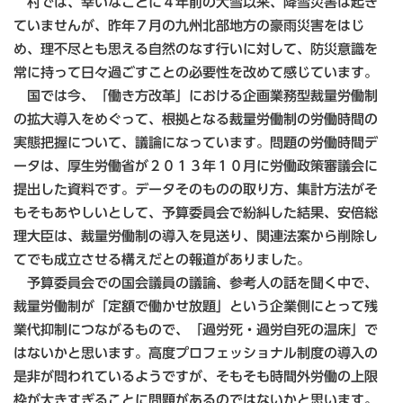
村では、幸いなことに４年前の大雪以来、降雪災害は起き
ていませんが、昨年７月の九州北部地方の豪雨災害をはじ
め、理不尽とも思える自然のなす行いに対して、防災意識を
常に持って日々過ごすことの必要性を改めて感じています。
国では今、「働き方改革」における企画業務型裁量労働制
の拡大導入をめぐって、根拠となる裁量労働制の労働時間の
実態把握について、議論になっています。問題の労働時間デ
ータは、厚生労働省が２０１３年１０月に労働政策審議会に
提出した資料です。データそのものの取り方、集計方法がそ
もそもあやしいとして、予算委員会で紛糾した結果、安倍総
理大臣は、裁量労働制の導入を見送り、関連法案から削除し
てでも成立させる構えだとの報道がありました。
予算委員会での国会議員の議論、参考人の話を聞く中で、
裁量労働制が「定額で働かせ放題」という企業側にとって残
業代抑制につながるもので、「過労死・過労自死の温床」で
はないかと思います。高度プロフェッショナル制度の導入の
是非が問われているようですが、そもそも時間外労働の上限
枠が大きすぎることに問題があるのではないかと思います。