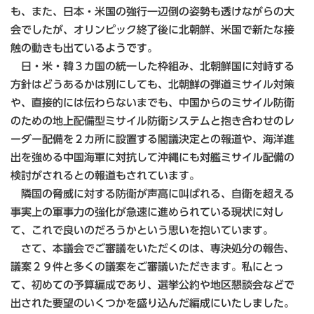
も、また、日本・米国の強行一辺倒の姿勢も透けながらの大
会でしたが、オリンピック終了後に北朝鮮、米国で新たな接
触の動きも出ているようです。
日・米・韓３カ国の統一した枠組み、北朝鮮国に対峙する
方針はどうあるかは別にしても、北朝鮮の弾道ミサイル対策
や、直接的には伝わらないまでも、中国からのミサイル防衛
のための地上配備型ミサイル防衛システムと抱き合わせのレ
ーダー配備を２カ所に設置する閣議決定との報道や、海洋進
出を強める中国海軍に対抗して沖縄にも対艦ミサイル配備の
検討がされるとの報道もされています。
隣国の脅威に対する防衛が声高に叫ばれる、自衛を超える
事実上の軍事力の強化が急速に進められている現状に対し
て、これで良いのだろうかという思いを抱いています。
さて、本議会でご審議をいただくのは、専決処分の報告、
議案２９件と多くの議案をご審議いただきます。私にとっ
て、初めての予算編成であり、選挙公約や地区懇談会などで
出された要望のいくつかを盛り込んだ編成にいたしました。