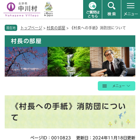
ペ
メニューを飛ばして本文へ
トップページ
>
村長の部屋
>
《村長への手紙》消防団について
ー
現在地
ジ
村長の部屋
の
先
頭
で
す
。
本
《村長への手紙》消防団につい
文
て
ページID：0010823
更新日：2024年11月18日更新