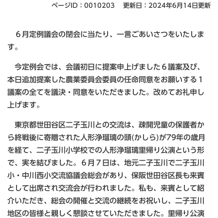
ページID：0010203
更新日：2024年6月14日更新
６月定例議会の閉会に当たり、一言ごあいさつをいたしま
す。
今定例会では、会議初日に提案申上げました６議案及び、
本日追加提案した農業委員会委員の任命同意をお願いする１
議案の全てを議決・同意をいただきました。改めてお礼申し
上げます。
東京都世田谷区二子玉川との交流は、疎開児童の保護者か
ら終戦後に寄贈された人形浄瑠璃の頭(かしら)が79年の歳月
を経て、二子玉川小学校での人形浄瑠璃里帰り公演という形
で、実を結びました。６月７日は、地元二子玉川で二子玉川
小・中川西小交流協議会総会があり、保阪世田谷区長も来賓
として出席され交流会が行われました。私も、来賓として紹
介いただき、総会の開催と交流の継続をお祝いし、二子玉川
地区の皆様と親しく懇談させていただきました。里帰り公演