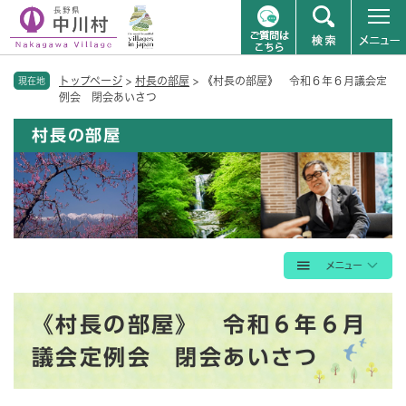
ペ
メニューを飛ばして本文へ
トップページ
>
村長の部屋
>
《村長の部屋》 令和６年６月議会定
ー
現在地
例会 閉会あいさつ
ジ
の
村長の部屋
先
頭
で
す
。
本
《村長の部屋》 令和６年６月
文
議会定例会 閉会あいさつ