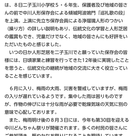
は、８日二子玉川小学校５・６年生、保護者及び地域の皆さ
んの前で中川人形保存会による傾城阿波鳴門「巡礼歌の段」
を上演。上演に先立ち保存会員による浄瑠璃人形のつかい
（操り方）の詳しい説明もあり、伝統文化の学習と人形芝居
の鑑賞もでき、児童だけでなく、地域の皆さんにも好評をい
ただいたものと感じました。
いつの日か人形芝居を二子玉川でと願っていた保存会の皆
様には、日頃家業と練習を行ってきた12年後に実現したこと
を思うと、伝統文化の継続が地域の交流に大きく役立ってい
ることを感じています。
６月に入り、梅雨の大雨、災害を警戒していますが、梅雨
の入りが遅れているようです。集中した雨は困りものです
が、作物の伸びには十分な雨が必要で乾燥気味の天気に別の
意味で心配しております。
また、梅雨明け後の８月３日には、今年も第30回を迎える
中川どんちゃん祭りが開催されます。多くの村民の皆さんに
ご参加頂き、賑やかなお祭りになることを期待しています。