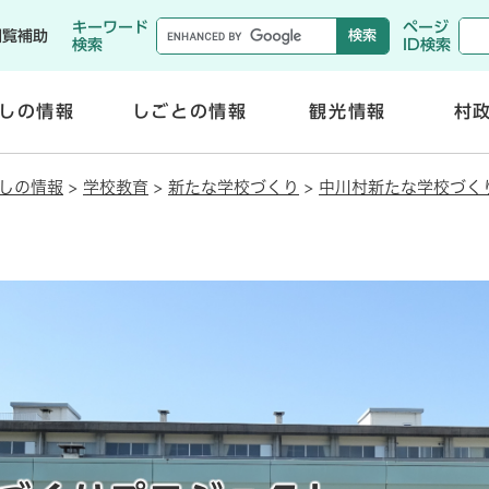
メニューを飛ばして本文へ
キーワード
ページ
閲覧補助
検索
ID検索
しの情報
しごとの情報
観光情報
村
開
開
く
く
しの情報
>
学校教育
>
新たな学校づくり
>
中川村新たな学校づく