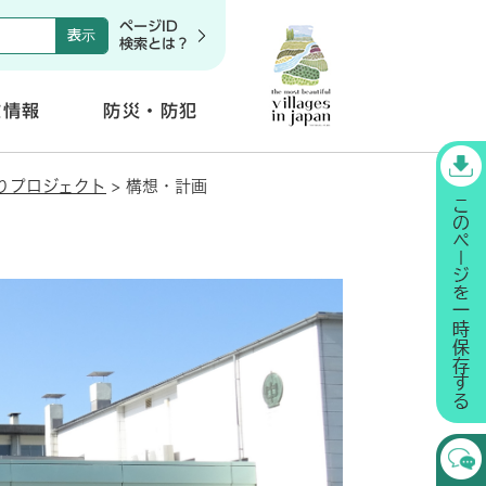
ページID
検索とは？
政情報
防災・防犯
開
く
りプロジェクト
>
構想・計画