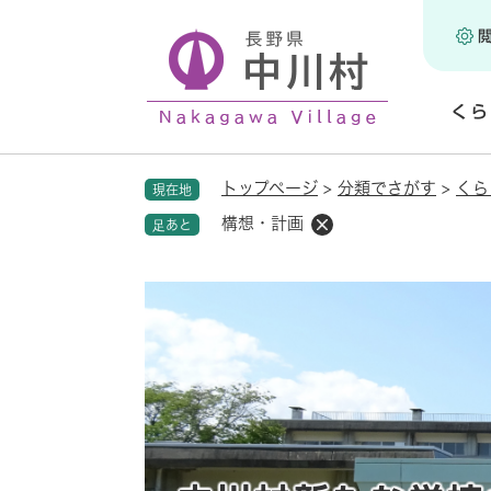
ペ
ー
ジ
の
くら
先
頭
開
で
く
トップページ
>
分類でさがす
>
くら
現在地
す
。
構想・計画
足あと