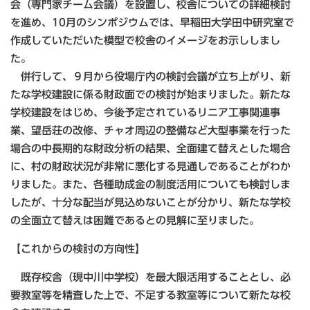
会（専門家チーム会議）を設置し、校舎についての詳細検討
を進め、10月のシンポジウムでは、早稲田大学田中研究室で
作成していただいた模型で校舎のイメージをお示ししまし
た。
併行して、９月から役場庁内の検討会議が立ち上がり、新
たな学校建設に係る財政面での検討が始まりました。新たな
学校建設をはじめ、今後予定されているリニア工事関連事
業、望岳荘の改修、チャオ周辺の整備など大型事業を行った
場合の中長期的な財政分析の結果、全面建て替えとした場合
に、村の財政状況が非常に悪化する見通しであることがわか
りました。また、各種助成金の制度活用についても検討しま
したが、十分な配当が見込めないことが分かり、新たな学校
の全面立て替えは困難であるとの見解に至りました。
【これからの検討の方向性】
既存校舎（現中川中学校）を最大限活用することとし、必
要教室等を精査した上で、不足する教室等について新たな校