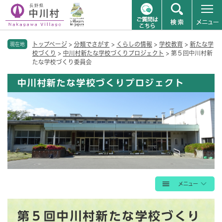
ペ
メニューを飛ばして本文へ
トップページ
>
分類でさがす
>
くらしの情報
>
学校教育
>
新たな学
ー
現在地
校づくり
>
中川村新たな学校づくりプロジェクト
>
第５回中川村新
ジ
たな学校づくり委員会
の
先
中川村新たな学校づくりプロジェクト
頭
で
す
。
本
第５回中川村新たな学校づくり
文