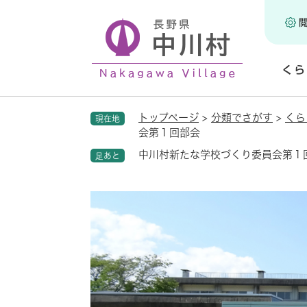
ペ
ー
ジ
の
くら
先
頭
開
で
く
トップページ
>
分類でさがす
>
くら
現在地
す
会第１回部会
。
中川村新たな学校づくり委員会第１
足あと