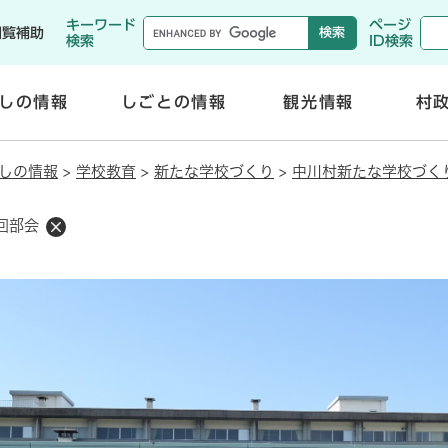
メニューを飛ばして本文へ
キーワード
ページ
閲覧補助
検索
ID検索
しの情報
しごとの情報
観光情報
村
開
開
く
く
しの情報
>
学校教育
>
新たな学校づくり
>
中川村新たな学校づく
回部会