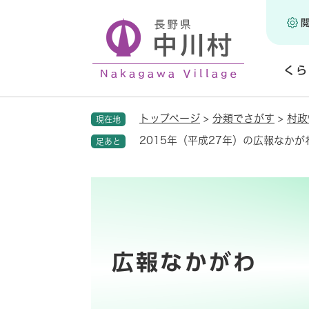
ペ
ー
ジ
の
くら
先
頭
開
で
く
トップページ
>
分類でさがす
>
村政
現在地
す
。
2015年（平成27年）の広報なかが
足あと
広報なかがわ