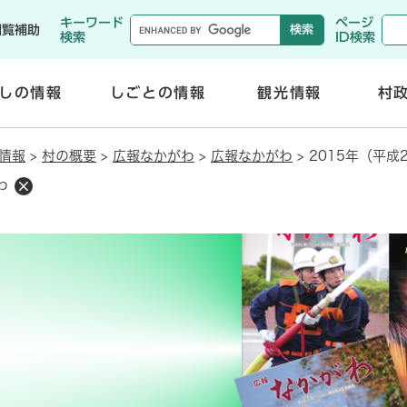
メニューを飛ばして本文へ
キーワード
ページ
閲覧補助
検索
ID検索
しの情報
しごとの情報
観光情報
村
開
開
く
く
情報
>
村の概要
>
広報なかがわ
>
広報なかがわ
>
2015年（平成
わ