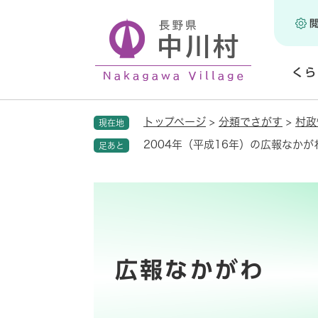
ペ
ー
ジ
の
くら
先
頭
開
で
く
トップページ
>
分類でさがす
>
村政
現在地
す
。
2004年（平成16年）の広報なかが
足あと
広報なかがわ