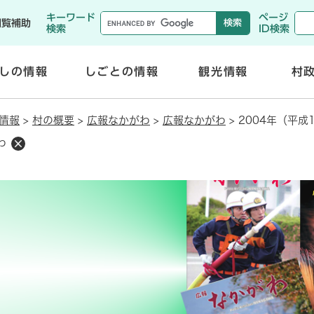
メニューを飛ばして本文へ
キーワード
ページ
閲覧補助
検索
ID検索
しの情報
しごとの情報
観光情報
村
開
開
く
く
情報
>
村の概要
>
広報なかがわ
>
広報なかがわ
>
2004年（平成
わ