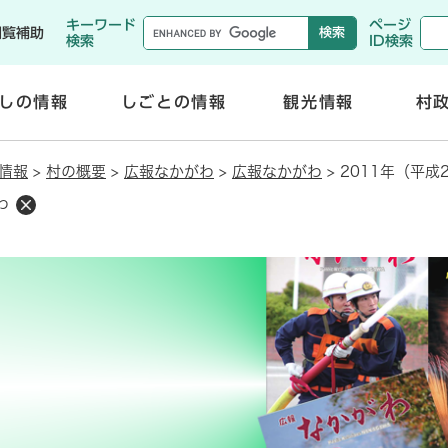
メニューを飛ばして本文へ
キーワード
ページ
閲覧補助
検索
ID検索
しの情報
しごとの情報
観光情報
村
開
開
く
く
情報
>
村の概要
>
広報なかがわ
>
広報なかがわ
>
2011年（平成
わ