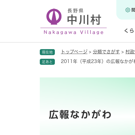
ペ
ー
ジ
の
くら
先
頭
開
で
く
トップページ
>
分類でさがす
>
村政
現在地
す
。
2011年（平成23年）の広報なかが
足あと
広報なかがわ