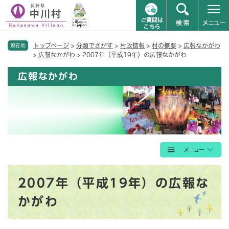
ペ
メニューを飛ばして本文へ
トップページ
>
分類でさがす
>
村政情報
>
村の概要
>
広報なかがわ
ー
現在地
>
広報なかがわ
>
2007年（平成19年）の広報なかがわ
ジ
の
広報なかがわ
先
頭
で
す
。
本
2007年（平成19年）の広報な
文
かがわ