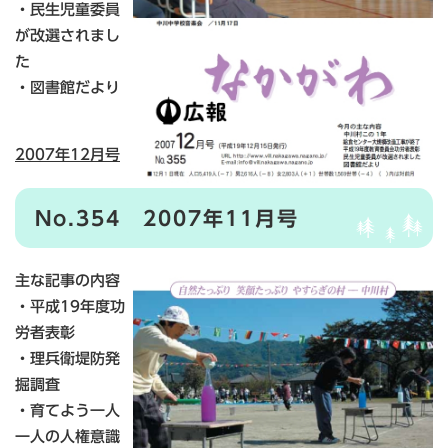
・民生児童委員
が改選されまし
た
・図書館だより
2007年12月号
No.354 2007年11月号
主な記事の内容
・平成19年度功
労者表彰
・理兵衛堤防発
掘調査
・育てよう一人
一人の人権意識