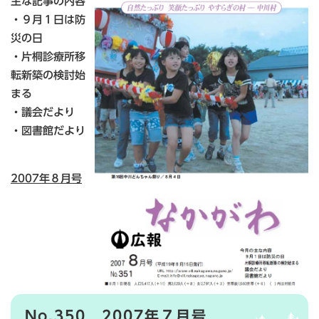
主な記事の内容
・９月１日は防
災の日
・片桐診療所移
転新築の検討始
まる
・議会だより
・図書館だより
2007年８月号
No.350 2007年７月号