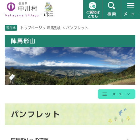
ペ
メニューを飛ばして本文へ
トップページ
>
陣馬形山
>
パンフレット
ー
現在地
ジ
陣馬形山
の
先
頭
で
す
。
本
パンフレット
文