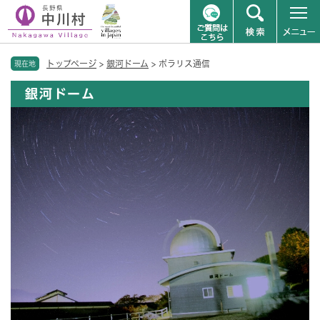
ペ
メニューを飛ばして本文へ
トップページ
>
銀河ドーム
>
ポラリス通信
ー
現在地
ジ
銀河ドーム
の
先
頭
で
す
。