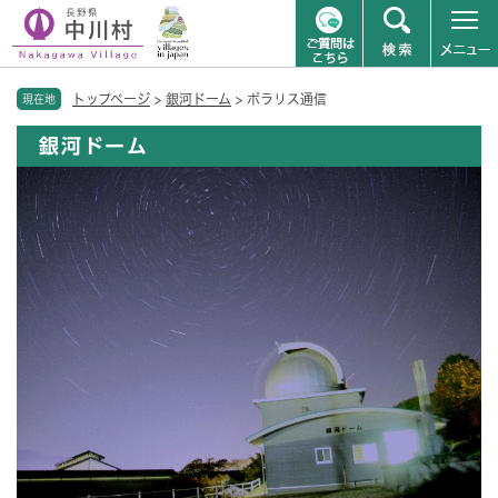
ペ
メニューを飛ばして本文へ
トップページ
>
銀河ドーム
>
ポラリス通信
ー
現在地
ジ
銀河ドーム
の
先
頭
で
す
。