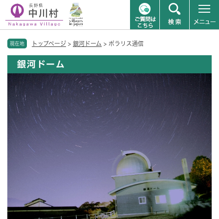
ペ
メニューを飛ばして本文へ
トップページ
>
銀河ドーム
>
ポラリス通信
ー
現在地
ジ
銀河ドーム
の
先
頭
で
す
。