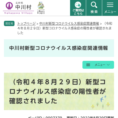
ペ
メニューを飛ばして本文へ
トップページ
>
中川村新型コロナウイルス感染症関連情報
>
（令和
ー
現在地
４年８月２９日）新型コロナウイルス感染症の陽性者が確認されま
ジ
した
の
先
頭
中川村新型コロナウイルス感染症関連情報
で
す
。
本
（令和４年８月２９日）新型コ
文
ロナウイルス感染症の陽性者が
確認されました