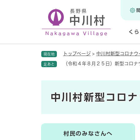
ペ
ー
ジ
の
くら
先
頭
開
で
く
トップページ
>
中川村新型コロナウ
現在地
す
。
（令和４年８月２５日）新型コロナ
足あと
中川村新型コロナ
村民のみなさんへ