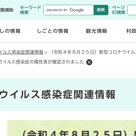
メニューを飛ばして本文へ
キーワード
ページ
閲覧補助
検索
ID検索
しの情報
しごとの情報
観光情報
村
開
開
く
く
イルス感染症関連情報
>
（令和４年８月２５日）新型コロナウイル
ウイルス感染症の陽性者が確認されました
ウイルス感染症関連情報
本
（令和４年８月２５日）
文