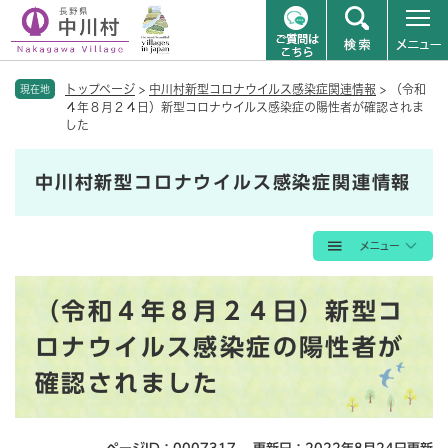
ペ
メニューを飛ばして本文へ
トップページ
>
中川村新型コロナウイルス感染症関連情報
>
（令和
ー
現在地
４年８月２４日）新型コロナウイルス感染症の陽性者が確認されま
ジ
した
の
先
頭
中川村新型コロナウイルス感染症関連情報
で
す
。
本
（令和４年８月２４日）新型コ
文
ロナウイルス感染症の陽性者が
確認されました