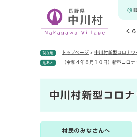
ペ
ー
ジ
の
くら
先
頭
開
で
く
トップページ
>
中川村新型コロナウ
現在地
す
。
（令和４年８月１０日）新型コロナ
足あと
中川村新型コロナ
村民のみなさんへ