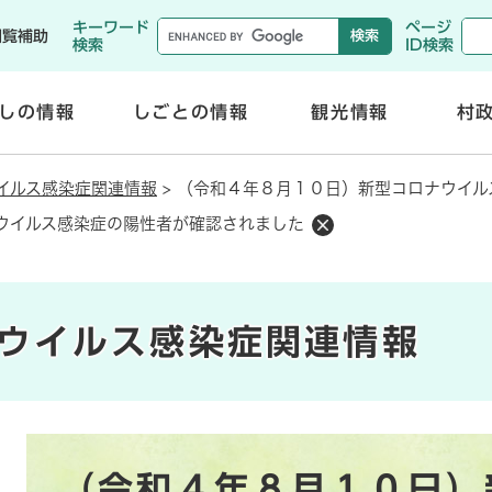
メニューを飛ばして本文へ
キーワード
ページ
閲覧補助
検索
ID検索
しの情報
しごとの情報
観光情報
村
開
開
く
く
イルス感染症関連情報
>
（令和４年８月１０日）新型コロナウイル
ウイルス感染症の陽性者が確認されました
ウイルス感染症関連情報
本
（令和４年８月１０日）
文