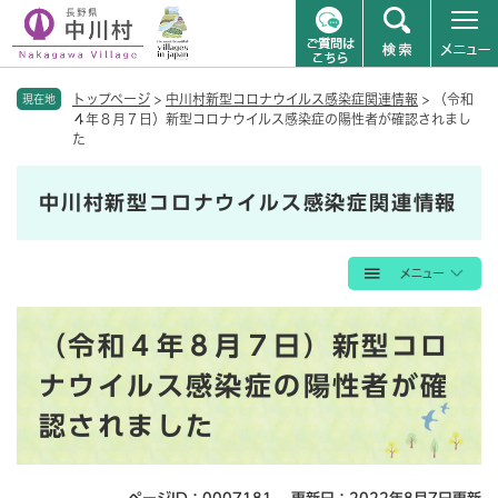
ペ
メニューを飛ばして本文へ
トップページ
>
中川村新型コロナウイルス感染症関連情報
>
（令和
ー
現在地
４年８月７日）新型コロナウイルス感染症の陽性者が確認されまし
ジ
た
の
先
頭
中川村新型コロナウイルス感染症関連情報
で
す
。
本
（令和４年８月７日）新型コロ
文
ナウイルス感染症の陽性者が確
認されました