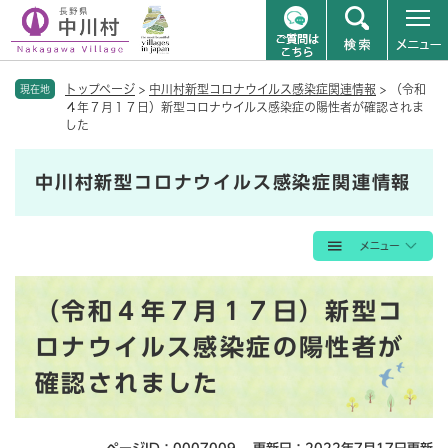
ペ
メニューを飛ばして本文へ
トップページ
>
中川村新型コロナウイルス感染症関連情報
>
（令和
ー
現在地
４年７月１７日）新型コロナウイルス感染症の陽性者が確認されま
ジ
した
の
先
頭
中川村新型コロナウイルス感染症関連情報
で
す
。
本
（令和４年７月１７日）新型コ
文
ロナウイルス感染症の陽性者が
確認されました