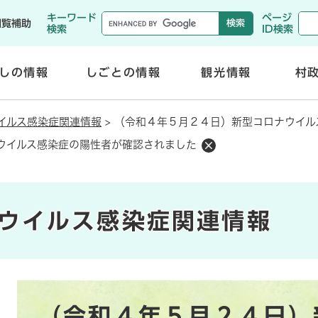
メニューを飛ばして本文へ
キーワード
ページ
閲覧補助
検索
ID検索
しの情報
しごとの情報
観光情報
村
開
開
く
く
イルス感染症関連情報
>
（令和４年５月２４日）新型コロナウイル
ウイルス感染症の陽性者が確認されました
ウイルス感染症関連情報
本
（令和４年５月２４日）
文