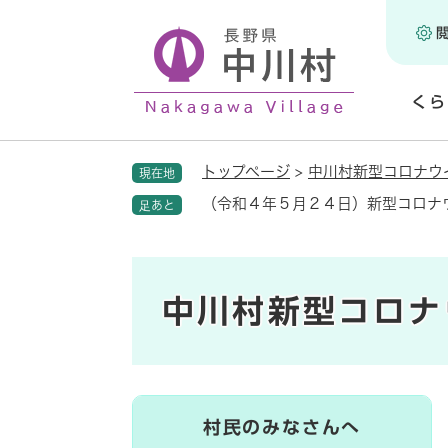
ペ
ー
ジ
の
くら
先
頭
開
で
く
トップページ
>
中川村新型コロナウ
現在地
す
。
（令和４年５月２４日）新型コロナ
足あと
中川村新型コロナ
村民のみなさんへ