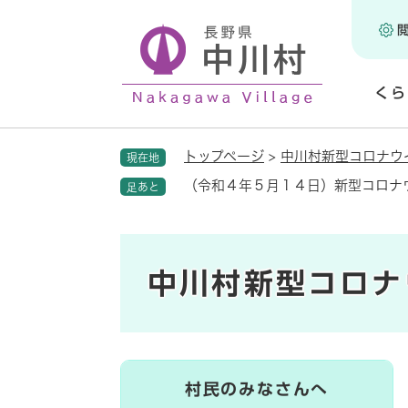
ペ
ー
ジ
の
くら
先
頭
開
で
く
トップページ
>
中川村新型コロナウ
現在地
す
。
（令和４年５月１４日）新型コロナ
足あと
中川村新型コロナ
村民のみなさんへ