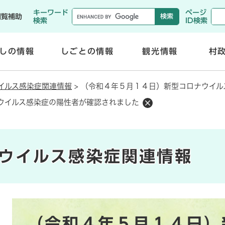
メニューを飛ばして本文へ
キーワード
ページ
閲覧補助
検索
ID検索
しの情報
しごとの情報
観光情報
村
開
開
く
く
イルス感染症関連情報
>
（令和４年５月１４日）新型コロナウイル
ウイルス感染症の陽性者が確認されました
ウイルス感染症関連情報
本
（令和４年５月１４日）
文