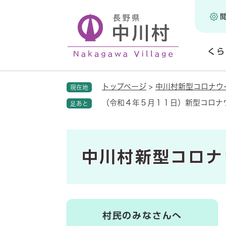
ペ
ー
ジ
の
くら
先
頭
開
で
く
トップページ
>
中川村新型コロナウ
現在地
す
。
（令和４年５月１１日）新型コロナ
足あと
中川村新型コロナ
村民のみなさんへ