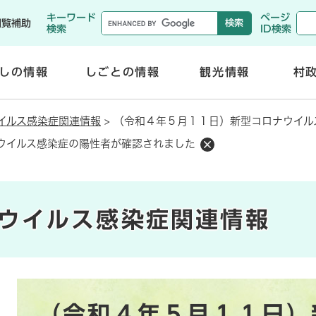
メニューを飛ばして本文へ
キーワード
ページ
閲覧補助
検索
ID検索
しの情報
しごとの情報
観光情報
村
開
開
く
く
イルス感染症関連情報
>
（令和４年５月１１日）新型コロナウイル
ウイルス感染症の陽性者が確認されました
ウイルス感染症関連情報
本
（令和４年５月１１日）
文