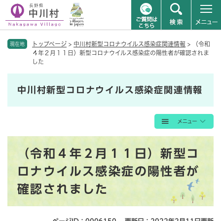
ペ
メニューを飛ばして本文へ
トップページ
>
中川村新型コロナウイルス感染症関連情報
>
（令和
ー
現在地
４年２月１１日）新型コロナウイルス感染症の陽性者が確認されま
ジ
した
の
先
頭
中川村新型コロナウイルス感染症関連情報
で
す
。
本
（令和４年２月１１日）新型コ
文
ロナウイルス感染症の陽性者が
確認されました