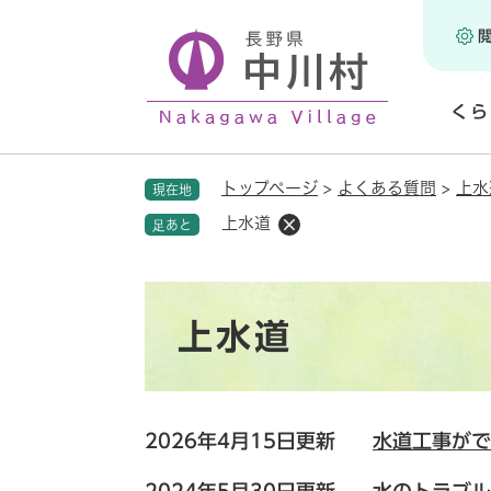
ペ
ー
ジ
の
くら
先
頭
開
で
く
トップページ
>
よくある質問
>
上水
現在地
す
。
上水道
足あと
本
上水道
文
2026年4月15日更新
水道工事がで