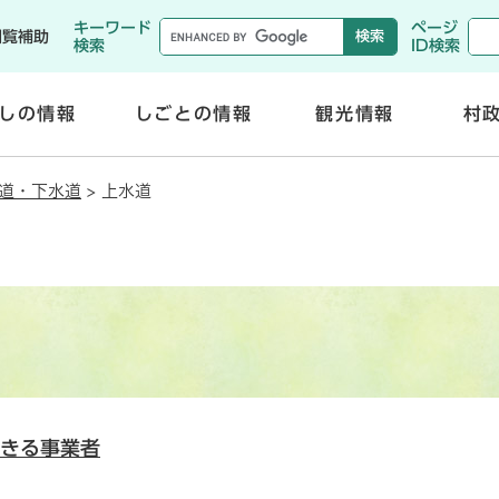
メニューを飛ばして本文へ
キーワード
ページ
閲覧補助
検索
ID検索
しの情報
しごとの情報
観光情報
村
開
開
く
く
道・下水道
>
上水道
きる事業者