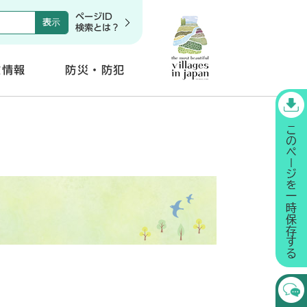
ページID
検索とは？
政情報
防災・防犯
開
く