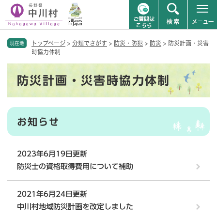
ペ
メニューを飛ばして本文へ
トップページ
>
分類でさがす
>
防災・防犯
>
防災
>
防災計画・災害
ー
現在地
時協力体制
ジ
の
本
先
防災計画・災害時協力体制
文
頭
で
す
。
お知らせ
2023年6月19日更新
防災士の資格取得費用について補助
2021年6月24日更新
中川村地域防災計画を改定しました