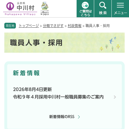
ペ
メニューを飛ばして本文へ
トップページ
>
分類でさがす
>
村政情報
>
職員人事・採用
ー
現在地
ジ
本
の
職員人事・採用
文
先
頭
で
す
。
新着情報
2026年8月4日更新
令和９年４月採用中川村一般職員募集のご案内
新着情報のRSS