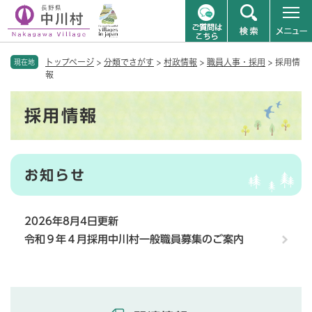
ペ
メニューを飛ばして本文へ
トップページ
>
分類でさがす
>
村政情報
>
職員人事・採用
>
採用情
ー
現在地
報
ジ
の
本
先
採用情報
文
頭
で
す
。
お知らせ
2026年8月4日更新
令和９年４月採用中川村一般職員募集のご案内